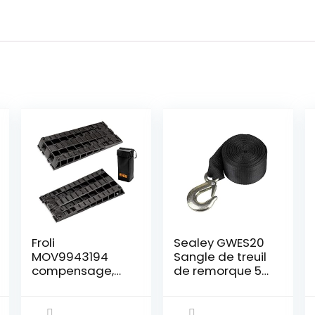
Froli
Sealey GWES20
MOV9943194
Sangle de treuil
compensage,
de remorque 50
Caravane,
mm x 10 m
Camping-Car
Résistance à la
et Campeur, 2
rupture 1350 kg