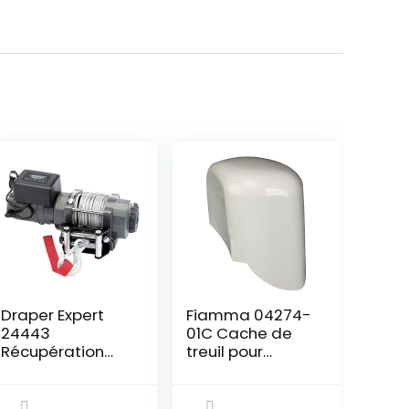
Draper Expert
Fiamma 04274-
24443
01C Cache de
Récupération
treuil pour
Treuil 1814 Kg 12
Auvent Polar
V
F451 Droit, Blanc