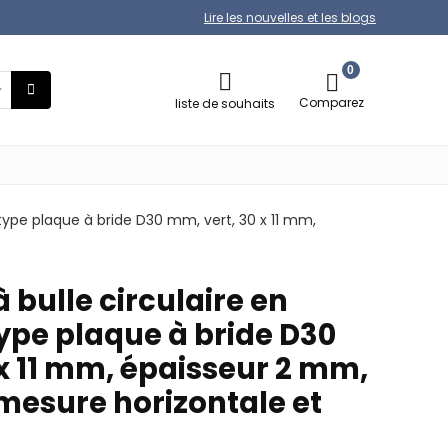
Lire les nouvelles et les blogs
0
Comparez
liste de souhaits
 type plaque à bride D30 mm, vert, 30 x 11 mm,
 bulle circulaire en
ype plaque à bride D30
x 11 mm, épaisseur 2 mm,
 mesure horizontale et