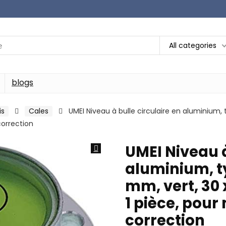
All categories
blogs
is
Cales
UMEI Niveau à bulle circulaire en aluminium,
correction
UMEI Niveau à
aluminium, t
mm, vert, 30 
1 pièce, pour
correction