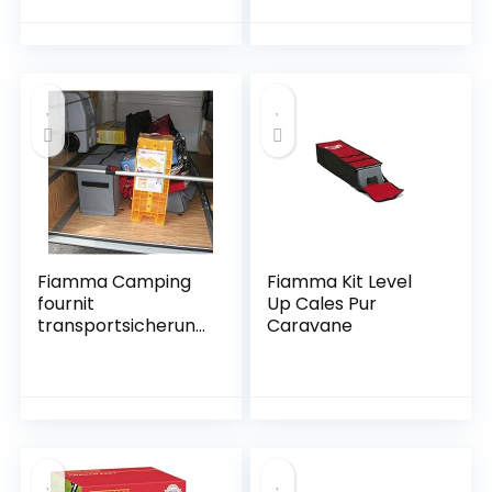
maximale : jusqu’à
150 kg & Lot de 4
plaques de Base
empilables pour
Caravane
Fiamma Camping
Fiamma Kit Level
fournit
Up Cales Pur
transportsicherung
Caravane
s-Rod, 22935