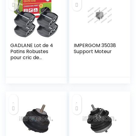
GADLANE Lot de 4
IMPERGOM 35038
Patins Robustes
Support Moteur
pour cric de
Caravane – Idéal
pour stabiliser et
empêcher Les
Pieds de la
Caravane de
s’enfoncer dans Un
Sol Mou (Pas
d’outils
nécessaires) – Lot
de 4