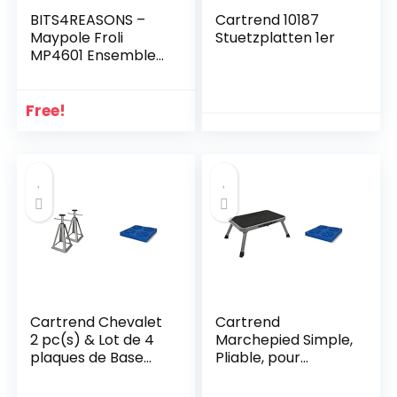
BITS4REASONS –
Cartrend 10187
Maypole Froli
Stuetzplatten 1er
MP4601 Ensemble
de rames à deux
niveaux pour
camping-car et
Free!
caravane
Cartrend Chevalet
Cartrend
2 pc(s) & Lot de 4
Marchepied Simple,
plaques de Base
Pliable, pour
empilables pour
Camping-Car,
Caravane
Caravane, Charge