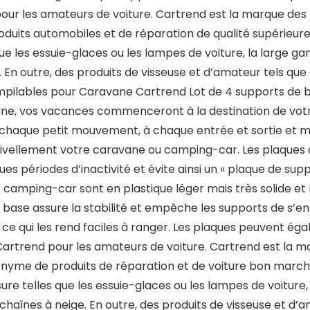
r les amateurs de voiture. Cartrend est la marque des 
oduits automobiles et de réparation de qualité supérieur
es que les essuie-glaces ou les lampes de voiture, la lar
e. En outre, des produits de visseuse et d’amateur tels que
mpilables pour Caravane Cartrend Lot de 4 supports de 
e, vos vacances commenceront à la destination de votre c
chaque petit mouvement, à chaque entrée et sortie et m
ivellement votre caravane ou camping-car. Les plaques d
ues périodes d’inactivité et évite ainsi un « plaque de sup
camping-car sont en plastique léger mais très solide et
e base assure la stabilité et empêche les supports de s’e
ce qui les rend faciles à ranger. Les plaques peuvent égal
Cartrend pour les amateurs de voiture. Cartrend est la 
onyme de produits de réparation et de voiture bon marché
’usure telles que les essuie-glaces ou les lampes de voit
 chaînes à neige. En outre, des produits de visseuse et d