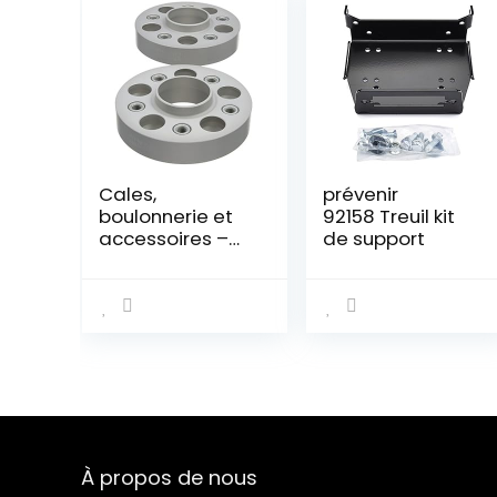
Cales,
prévenir
boulonnerie et
92158 Treuil kit
accessoires –
de support
H&R – 6055665
À propos de nous