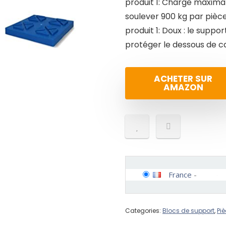
produit 1: Charge maxima
soulever 900 kg par pièc
produit 1: Doux : le supp
protéger le dessous de ca
ACHETER SUR
AMAZON
France
-
Categories:
Blocs de support
,
Pi