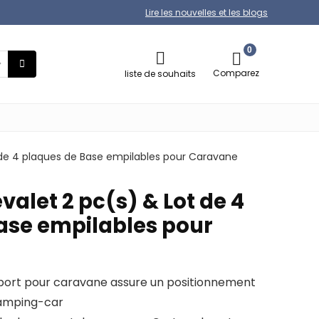
Lire les nouvelles et les blogs
0
Comparez
liste de souhaits
 de 4 plaques de Base empilables pour Caravane
alet 2 pc(s) & Lot de 4
ase empilables pour
 support pour caravane assure un positionnement
 camping-car