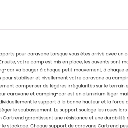
upports pour caravane Lorsque vous êtes arrivé avec un
nsuite, votre camp est mis en place, les auvents sont mo
ing-car va bouger à chaque petit mouvement, à chaque en
pour stabiliser et nivellement votre caravane ou campin
ment compenser de légères irrégularités sur le terrain e
ur caravane et camping-car est en aluminium léger mais tr
ndividuellement le support à la bonne hauteur et la force de
ger le soubassement. Le support soulage les roues lors de
 Cartrend garantissent une résistance et une durabilité m
ur le stockage. Chaque support de caravane Cartrend peu