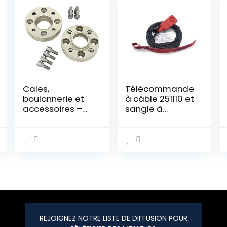
Cales,
Télécommande
boulonnerie et
à câble 251110 et
accessoires –
sangle à
H&R – 6034650,
crochet pour
argenté
treuils
électriques
REJOIGNEZ NOTRE LISTE DE DIFFUSION POUR