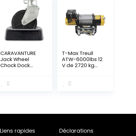
CARAVANTURE
T-Max Treuil
Jack Wheel
ATW-6000lbs 12
Chock Dock
V de 2720 kg
Block – Fits 6″
câble en Acier
Caster, Heavy
Duty Reinforced
Rubber Stabilizer
for Trailer, RV,
Boat, Camper,
Jet Ski – Secure,
Prevent Rolling,
Weather-
Resistant, High
Liens rapides
Déclarations
Grip Lock