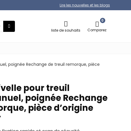
Lire les nouvelles et les blogs
0
Comparez
liste de souhaits
uel, poignée Rechange de treuil remorque, pièce
elle pour treuil
nuel, poignée Rechange
orque, pièce d’origine
r