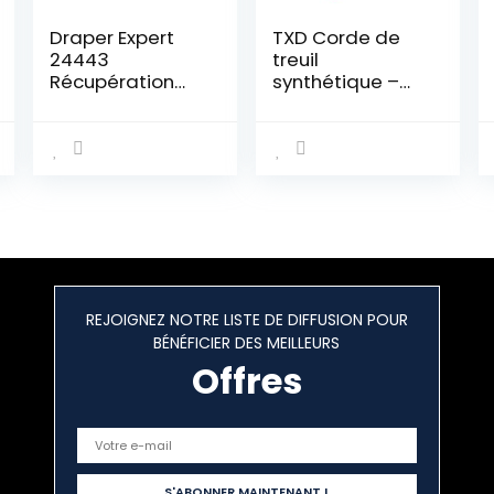
Draper Expert
TXD Corde de
24443
treuil
Récupération
synthétique –
Treuil 1814 Kg 12
3/16″ x 15,2 m
V
3492,7 kg Corde
de treuil avec
gaine pour ATV
UTV SUV Jeep
Camion Bateau
Ramsey Corde
synthétique
REJOIGNEZ NOTRE LISTE DE DIFFUSION POUR
BÉNÉFICIER DES MEILLEURS
Offres