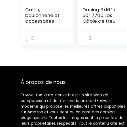
Cales,
Dasing 3/16″ x
boulonnerie et
50″ 7700 Lbs
accessoires –
Câble de treuil
H&R – 40675662
synthétique
avec housse de
protection pour
ATV UTV (bleu)
À propos de nous
Trouve-ton-auto-neuve.fr est un site Web de
comparaison et de révision de prix tout-en-un
moderne qui propose les meilleures offres disponibles
sur Amazon et vous tient au courant des derniers
blogs ajoutés. Toutes les images sont la propriété de
leurs propriétaires respectifs. Tout le contenu cité est