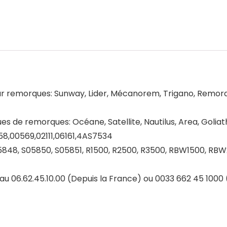
ur remorques: Sunway, Lider, Mécanorem, Trigano, Remorq
s de remorques: Océane, Satellite, Nautilus, Area, Golia
58,00569,02111,06161,4AS7534
05848, S05850, S05851, R1500, R2500, R3500, RBW1500, RBW
 au 06.62.45.10.00 (Depuis la France) ou 0033 662 45 1000 