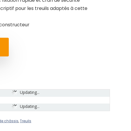
fixation rapide et cran de sécurité
criptif pour les treuils adaptés à cette
e constructeur
Updating...
Updating...
de châssis
,
Treuils