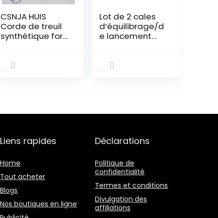
CSNJA HUIS
Lot de 2 cales
Corde de treuil
d’équilibrage/d
synthétique for
e lancement
Violet 10mm *
Charge max.
30m 12, câble de
3500 kg, 42 x 14 x
treuil de Bateau
7,5 cm Pour
10mm, Corde de
caravane/camp
treuil Plasma for
ing-car
Les Accessoires
Liens rapides
Déclarations
Home
Politique de
confidentialité
Tout acheter
Termes et conditions
Blogs
Divulgation des
Nos boutiques en ligne
affiliations
Publicité