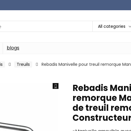
All categories
blogs
is
Treuils
Rebadis Manivelle pour treuil remorque Man
Rebadis Maniv
remorque Ma
de treuil rem
Constructeu