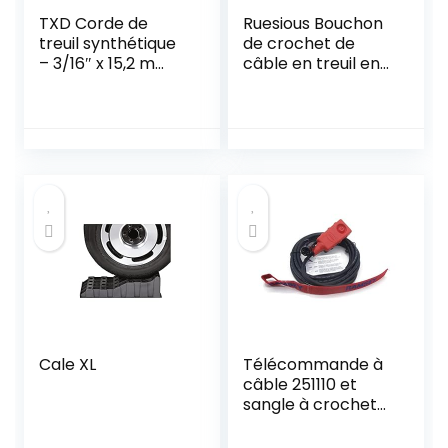
TXD Corde de
Ruesious Bouchon
treuil synthétique
de crochet de
– 3/16″ x 15,2 m
câble en treuil en
3492,7 kg Corde
caoutchouc pour
de treuil avec
ATV UTV,
gaine pour ATV
économiseur de
UTV SUV Jeep
ligne robuste en
Camion Bateau
noir avec clé Allen
Ramsey Corde
synthétique
Cale XL
Télécommande à
câble 251110 et
sangle à crochet
pour treuils
électriques