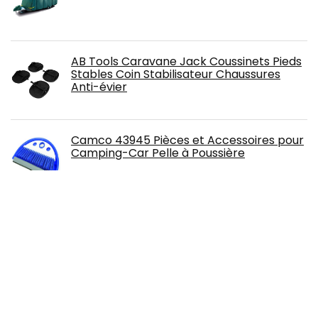
AB Tools Caravane Jack Coussinets Pieds
Stables Coin Stabilisateur Chaussures
Anti-évier
Camco 43945 Pièces et Accessoires pour
Camping-Car Pelle à Poussière
Housse pour Attelage de
Caravane,Tianher Housse Universelle Pour
Attelage Housse étanche et Anti-
poussière Barre D'attelage Adaptée aux
RemorqueS Caravanes et Camping-cars
(103x30x67cm)