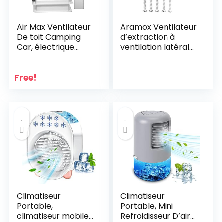
Air Max Ventilateur
Aramox Ventilateur
De toit Camping
d’extraction à
Car, électrique
ventilation latérale
Ultra faible bruit
12 V 25 W avec vis
Ventilation de RV
de pour caravane
permanente
camping-car
Free!
Ventilateur
remorqueur
d’extraction
bateau yacht
réversible 12V, avec
14″ couvercle anti-
UV Translucent
Climatiseur
Climatiseur
Portable,
Portable, Mini
climatiseur mobile
Refroidisseur D’air