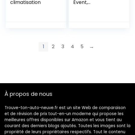
climatisation
Évent,
Blanc/Transparent
Fumé
1
2
3
4
5
→
À propos de nous
Trouve-ton-auto-neuve.fr est un site Web de comparaison
et de révision de prix tout-en-un moderne qui propose les
meilleures offres disponibles sur Amazon et vous tient au
courant des derniers blogs ajoutés. Toutes les images sont la
propriété de leurs propriétaires respectifs. Tout le contenu