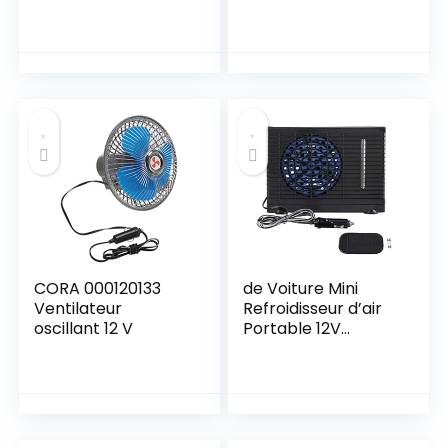
silencieux, Mini
Portable
ventilateur
Ventilateur de
humidificateur,
Climatisation
BelonLink USB
Personnel Portable
Ventilateur
Refroidisseur
Refroidisseur d’air
Mobile Air
Portable 4 en 1, 3
Humidificateur
Vitesses 7 Couleurs
Purificateur pour
LED, pour Maison
Bureau Chambre 3
Bureau
Vitesses,2/4h
Timer
CORA 000120133
de Voiture Mini
Ventilateur
Refroidisseur d’air
oscillant 12 V
Portable 12V
Evaporatif
Ventilateur De
Refroidissement 2
Vitesses Réglable
pour Maison,