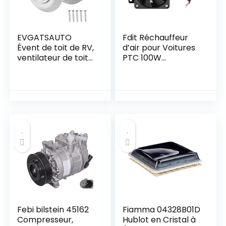
EVGATSAUTO
Fdit Réchauffeur
Évent de toit de RV,
d’air pour Voitures
ventilateur de toit
PTC 100W
12V 5000R/min
Économie
Grille de ventilation
d’énergie 12V pour
de plafond d’air LED
Le Chauffage de
ronde pour
Petites Voitures
caravanes
indépendant pour
camping-car
appareils de
remorque de
Chauffage à
voyage
température
constante (12V
150W)
Febi bilstein 45162
Fiamma 04328B01D
Compresseur,
Hublot en Cristal à