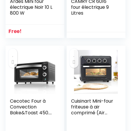
Ardes Mini four
CAMRY CR 6016
électrique Noir 10 L
four électrique 9
800 W
Litres
Free!
Cecotec Four à
Cuisinart Mini-four
Convection
friteuse à air
Bake&Toast 450.
comprimé (Air
Capacité de 10
Fryer), 7 en 1 : frite,
litres, 1000 W,
rôtit, cuit, grille,
Température
toasties, grille-pain