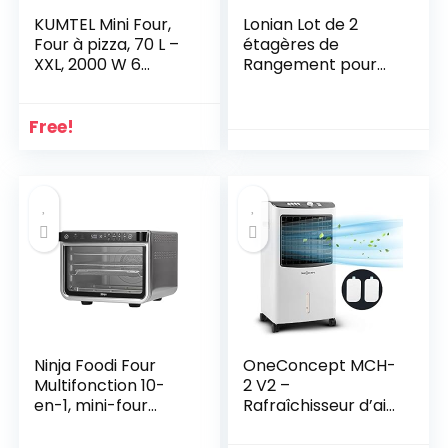
KUMTEL Mini Four,
Lonian Lot de 2
Four à pizza, 70 L –
étagères de
XXL, 2000 W 6
Rangement pour
modes de cuisson,
armoires de
Tournebroche ,
Cuisine, comptoirs,
Double vitrage,
Garde-Manger,
Free!
Max. 270 °C,
Aliments et
Fonction minuteur,
ustensiles
Revêtement
intérieur en granit,
Avec plaque de
cuisson
Ninja Foodi Four
OneConcept MCH-
Multifonction 10-
2 V2 –
en-1, mini-four
Rafraîchisseur d’air,
portable, surfaces
Humidificateur,
de travail, four
Ventilateur,