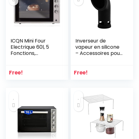
tuyau d’évacuation,
Air Conditioner…
ICQN Mini Four
Inverseur de
Electrique 60l, 5
vapeur en silicone
Fonctions,
– Accessoires pour
40°-230°C, 1800 W,
autocuiseur
Gris Inox
instantané
Duo/Smart/Plus/Vi
Free!
Free!
va – Toutes les
tailles de quart –
Gadget pour
cuisine/camping-
car – Noir