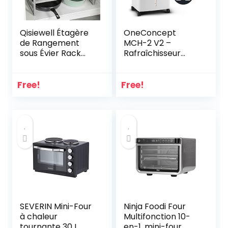
Qisiewell Étagère
OneConcept
de Rangement
MCH-2 V2 –
sous Évier Rack
Rafraîchisseur
Organisateur de
d’air,
Support Extensible
Humidificateur,
pour Cuisine Salle
Ventilateur,
Free!
Free!
de Bain Chambre
Refroidisseur, 65W,
Salon Longueur
360m³/h, 3
Réglable 40-70
Vitesses, 4
cm Capacité de
Roulettes,
Charge 15 kg
Minuterie jusqu’à
(Gris)
2h, Filtre poussière,
Réservoir 7L –
Blanc
SEVERIN Mini-Four
Ninja Foodi Four
à chaleur
Multifonction 10-
tournante 30 L
en-1, mini-four