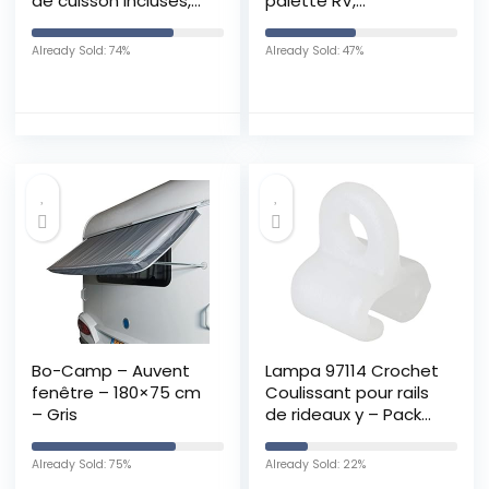
de cuisson incluses,
palette RV,
Four posable 800 W
Accessoire de
design simple et
Remorque de
Already Sold: 74%
Already Sold: 47%
élégant, Mini-four
Camping-car avec
électrique avec
Serrure de porte à
minuteur 60 min,
pêne Dormant
Blanc, TO 2054
Loquet d’armoire de
Remorque de voiture
RV Blanc/Noir
Bo-Camp – Auvent
Lampa 97114 Crochet
fenêtre – 180×75 cm
Coulissant pour rails
– Gris
de rideaux y – Pack
de 25 pièce
Already Sold: 75%
Already Sold: 22%