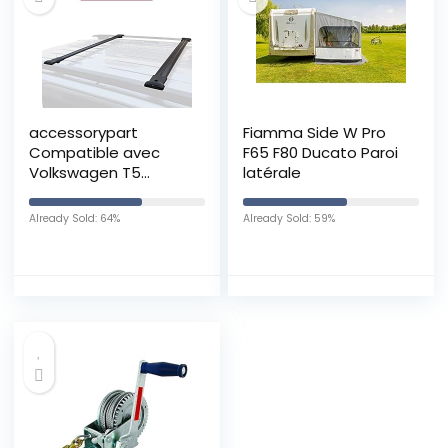
accessorypart
Fiamma Side W Pro
Compatible avec
F65 F80 Ducato Paroi
Volkswagen T5
latérale
Transporter 2003-
2015 Fly Model Barres
Already Sold: 64%
Already Sold: 59%
de Toit Railing Porte-
Bagages de Voiture
Noir Aluminium 2
Barres