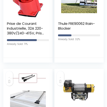
Prise de Courant
Thule FRE90062 Rain-
Industrielle, 32A 220-
Blocker
380V/240-415V, Prise
Femelle Industrielle
Already Sold: 32%
et Prise Mâle
Already Sold: 71%
Industrielle 5 Broches
3-Phase, Étanche,
Installation
Dissimulée, pour
Industrie