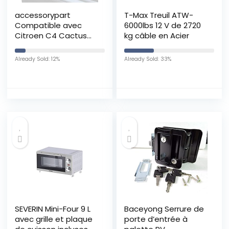
accessorypart
T-Max Treuil ATW-
Compatible avec
6000lbs 12 V de 2720
Citroen C4 Cactus
kg câble en Acier
2014-2024 Barres de
Toit Fly Modèle
Already Sold: 12%
Already Sold: 33%
Railing Porte-
Bagages de Voiture
Gris
SEVERIN Mini-Four 9 L
Baceyong Serrure de
avec grille et plaque
porte d’entrée à