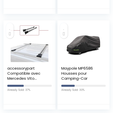
accessorypart
Maypole MP6586
Compatible avec
Housses pour
Mercedes Vito
Camping-Car
(W638) 1996-2003 Fly
Model Barres de Toit
Already Sold: 37%
Already Sold: 30%
Railing Porte-
Bagages de Voiture
Gris Aluminium 2
Barres