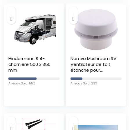
Hindermann S 4-
Namvo Mushroom RV
charnière 500 x 350
Ventilateur de toit
mm
étanche pour
camping-car Blanc 12
V
Already Sold: 55%
Already Sold: 23%