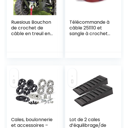
Ruesious Bouchon
Télécommande à
de crochet de
câble 251110 et
câble en treuil en
sangle à crochet
caoutchouc pour
pour treuils
ATV UTV,
électriques
économiseur de
ligne robuste en
noir avec clé Allen
Cales, boulonnerie
Lot de 2 cales
et accessoires –
d’équilibrage/de