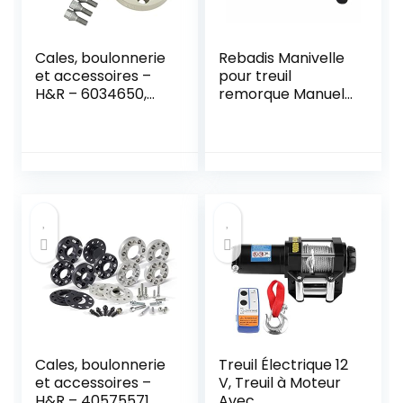
Cales, boulonnerie
Rebadis Manivelle
et accessoires –
pour treuil
H&R – 6034650,
remorque Manuel,
argenté
poignée Rechange
de treuil remorque,
pièce d’origine
Constructeur
Cales, boulonnerie
Treuil Électrique 12
et accessoires –
V, Treuil à Moteur
H&R – 40575571
Avec