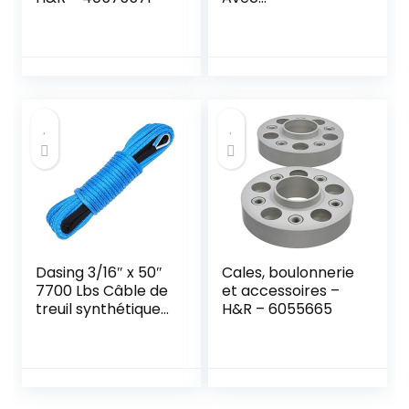
Télécommande
Radiotreuil à Câble
En Acier Quad
Treuil ATV, Pour
Voiture Remorque
Camion 4000 Lb 15
m Câble En Acier
Solide
Dasing 3/16″ x 50″
Cales, boulonnerie
7700 Lbs Câble de
et accessoires –
treuil synthétique
H&R – 6055665
avec housse de
protection pour
ATV UTV (bleu)