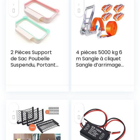
2 Pièces Support
4 pièces 5000 kg 6
de Sac Poubelle
m Sangle à cliquet
Suspendu, Portant
Sangle d’arrimage
Pour Poubelle en
avec Crochet
Plastique, Porte-
tendeur Sangles de
poubelle sur la
Serrage 50 mm
Porte de L’armoire
pour Salle Bain
Bureau Cuisine
Voyage (Vert,
Rose)