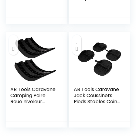
Ventouse de Dent
Niveau Set Pack de
de Voiture, Réparer
2 Cales de Roue 8T
Une Ventouse
Enfoncée, pour Les
Bosses de Voiture,
Les Ordinateurs ou
d’autres Surfaces
Lisses et Planes (4
Couleurs)
AB Tools Caravane
AB Tools Caravane
Camping Paire
Jack Coussinets
Roue niveleur
Pieds Stables Coin
Rampe Ronde
Stabilisateur
Niveau Pneu Roue
Chaussures Anti-
Saver 5T
évier