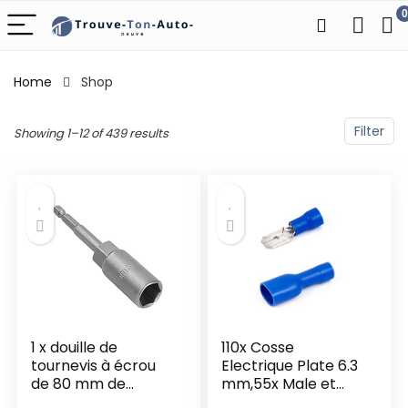
0
Home
Shop
Filter
Showing 1–12 of 439 results
1 x douille de
110x Cosse
tournevis à écrou
Electrique Plate 6.3
de 80 mm de
mm,55x Male et
longueur 1/4 po de
55x Femelles, Isolé,