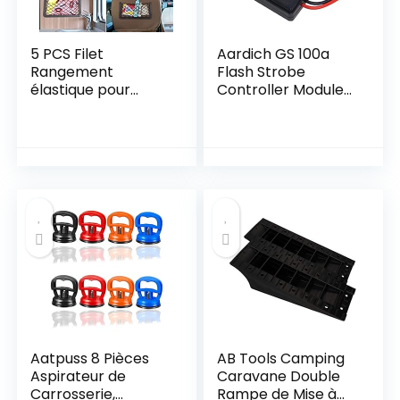
5 PCS Filet
Aardich GS 100a
Rangement
Flash Strobe
élastique pour
Controller Module
Voiture avec 30 vis,
Clignot
Fmlkic
Organisateurs
Rangement Coffre
avec Cadre
Plastique ,
Multifonctionnel
Sac Pocket
Organizer de
Voiture pour
Camping-Cars,
Maison
Aatpuss 8 Pièces
AB Tools Camping
Aspirateur de
Caravane Double
Carrosserie,
Rampe de Mise à