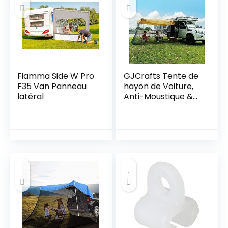
Fiamma Side W Pro
GJCrafts Tente de
F35 Van Panneau
hayon de Voiture,
latéral
Anti-Moustique &
Résistante aux UV
avec la Gaze B3
Tente de Camping
pour SUV/RV/Bus,
Camping en Plein
air