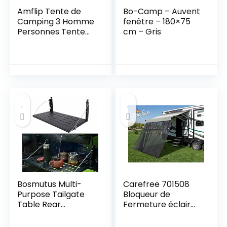
Amflip Tente de
Bo-Camp – Auvent
Camping 3 Homme
fenêtre – 180×75
Personnes Tente
cm – Gris
Automatique
Instantanée,
Double Porte,
Imperméable et
Coupe-Vent, Tente
intérieure et
Extérieure 2 en 1,
pour Familles
Camping Voyage
Plein Air
Bosmutus Multi-
Carefree 701508
Purpose Tailgate
Bloqueur de
Table Rear
Fermeture éclair
Foldable Back Shelf
pour auvent
Compatible with