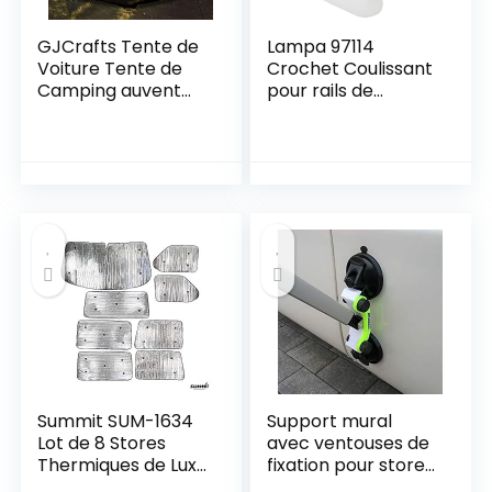
GJCrafts Tente de
Lampa 97114
Voiture Tente de
Crochet Coulissant
Camping auvent
pour rails de
Auvent d’extension
rideaux y – Pack de
arrière/latéral de
25 pièce
Voiture Léger 290 *
200 * 200cm avec
Sac de Rangement
Tente Anti-
moustiques et
crème Solaire pour
SUV/RV/Bus
Summit SUM-1634
Support mural
Lot de 8 Stores
avec ventouses de
Thermiques de Luxe
fixation pour store
pour Voiture
de pied – Support