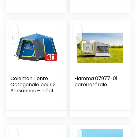
Jeep Wrangler TJ
JK JKU 1996-2017
2/4 Door Rubicon
Sahara Sport
Accessories
75lbs/34kg Load
Capacity【Aluminu
m Alloy 】
Coleman Tente
Fiamma 07977-01
Octogonale pour 3
paroi latérale
Personnes – Idéale
pour Le Camping
dans Le Jardin,
Dôme Étanche
avec Tapis de Sol
Cousu