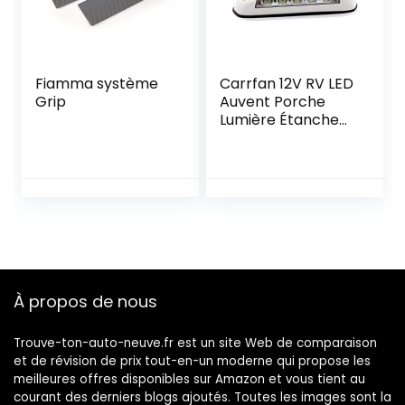
Fiamma système
Carrfan 12V RV LED
Grip
Auvent Porche
Lumière Étanche
Motorhome
Caravane Intérieur
Mur Lampes Barre
Lumineuse RV Van
Camper Plastique
À propos de nous
Trouve-ton-auto-neuve.fr est un site Web de comparaison
et de révision de prix tout-en-un moderne qui propose les
meilleures offres disponibles sur Amazon et vous tient au
courant des derniers blogs ajoutés. Toutes les images sont la