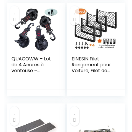
QUACOWW – Lot
EINESIN Filet
de 4 Ancres à
Rangement pour
ventouse –
Voiture, Filet de
Crochet de
Rangement de
fixation pour
Coffre, Grande
voiture, bâche de
Taille, Sac Pocket
camping –
Organizer de
Accessoires à
Voiture pour Auto,
ventouse –
Camping-Cars,
Crochet
Bateaux, Maison
multifonctionnel à
ventouse