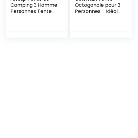
Camping 3 Homme
Octogonale pour 3
Personnes Tente
Personnes – Idéale
Automatique
pour Le Camping
Instantanée,
dans Le Jardin,
Double Porte,
Dôme Étanche
Imperméable et
avec Tapis de Sol
Coupe-Vent, Tente
Cousu
intérieure et
Extérieure 2 en 1,
pour Familles
Camping Voyage
Plein Air