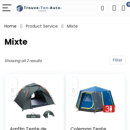
0
Home
Product Service
‎Mixte
‎Mixte
Filter
Showing all 2 results
Amflip Tente de
Coleman Tente