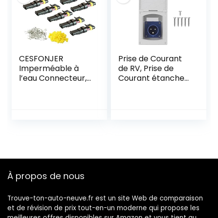
Solaire, Bateau,
Etc.
CESFONJER
Prise de Courant
Imperméable à
de RV, Prise de
l’eau Connecteur,
Courant étanche
Électrique Prise
16A 220V-240V
Mâle et Femelle,
Prise de Courant
AWG Connecteur
Femelle Externe
étanche
3Pin Affleurante
électrique pour
pour Caravane de
Moto Scooter Auto
Remorque de
Truck Marine Fil
Camping-car de
Harnais Sockets (3
RV
Pin × 10
À propos de nous
Ensembles)
Trouve-ton-auto-neuve.fr est un site Web de comparaison
et de révision de prix tout-en-un moderne qui propose les
meilleures offres disponibles sur Amazon et vous tient au