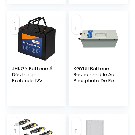
mm 230 V 16 A
double extracteur
IP44 Rallonge
d’air 10W 800MA
blindée Jaune
mini panneau
solaire pour serres
de camping-car,
hangars, maisons
pour animaux
JHKGY Batterie À
XGYUII Batterie
Décharge
Rechargeable Au
Profonde 12V
Phosphate De Fer
100Ah
24 V 40 Ah,
Lifepo4,Batterie
Batterie Lifepo4 À
Rechargeable Au
Cycle Profond
Lithium Fer
2000+, pour
Phosphate,Plus De
Solaire/Camping/
2000 Cycles De
RV/Traîne/Moteur
Batterie pour
/Alimentation De
Camping-Car,
Secours
Camping, Maison