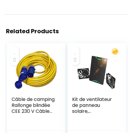
Related Products
Câble de camping
Kit de ventilateur
Rallonge blindée
de panneau
CEE 230 V Câble
solaire,
blindé 25 m K35
équipement de
AT-N07V3V3-F
ventilation
3G2,5 IP44 3 x 2,5
extérieure à