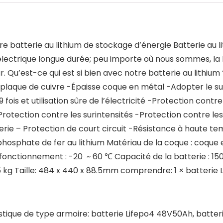
e batterie au lithium de stockage d’énergie Batterie au 
électrique longue durée; peu importe où nous sommes, la 
. Qu’est-ce qui est si bien avec notre batterie au lithium
laque de cuivre -Épaisse coque en métal -Adopter le supp
 fois et utilisation sûre de l’électricité -Protection con
Protection contre les surintensités -Protection contre l
erie – Protection de court circuit -Résistance à haute te
phosphate de fer au lithium Matériau de la coque : coque
onctionnement : -20 ~ 60 ℃ Capacité de la batterie : 15
,5 kg Taille: 484 x 440 x 88.5mm comprendre: 1 × batterie
tique de type armoire: batterie Lifepo4 48V50Ah, batterie