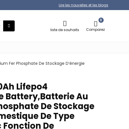
Lire les nouvelles et les blogs
0
Comparez
liste de souhaits
hium Fer Phosphate De Stockage D’énergie
Ah Lifepo4
 Battery,Batterie Au
Phosphate De Stockage
mestique De Type
 Fonction De