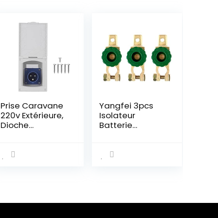
Prise Caravane
Yangfei 3pcs
220v Extérieure,
Isolateur
Dioche
Batterie
220V‑240V 16A
Electrique,
Prise de Courant
Interrupteurs De
étanche Externe
Batterie Coupe
3Pin Flush
Circuit De
Femelle Prise de
Voiture Cosse
Courant pour RV
Batterie Bornes
Camping-Car
Pour
Remorque
Déconnecter Le
Caravane
Terminal