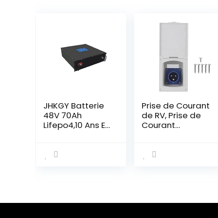
JHKGY Batterie
Prise de Courant
48V 70Ah
de RV, Prise de
Lifepo4,10 Ans Et
Courant
Plus À
étanche 16A
Vie,Batterie
220V-240V Prise
Rechargeable
de Courant
Au Lithium Fer
Femelle Externe
Phosphate À
3Pin Affleurante
Décharge
pour Caravane
Profonde,pour
de Remorque
La Batterie De
de Camping-
Stockage
car de RV