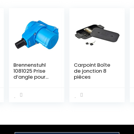
Brennenstuhl
Carpoint Boîte
1081025 Prise
de jonction 8
d’angle pour
pièces
Caravane 400
V/16 A Schuko
(IP44)