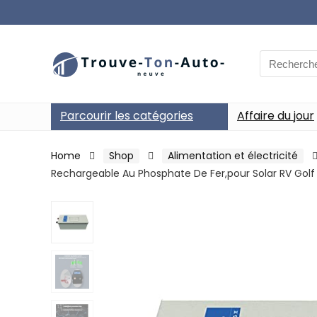
Search
for:
Parcourir les catégories
Affaire du jour
Home
Shop
Alimentation et électricité
Rechargeable Au Phosphate De Fer,pour Solar RV Gol