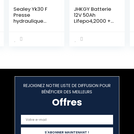
Sealey Yk30 F
JHKGY Batterie
Presse
12V 50Ah
hydraulique
Lifepo4,2000 +
30tonne type de
Cycles Batterie
sol
Lithium Fer
Phosphate,BMS
Intégré Batterie
Rechargeable
Au Lithium Fer
Phosphate,avec
Chargeur De
Batterie Au
Lithium 12.6V 5A
REJOIGNEZ NOTRE LISTE DE DIFFUSION POUR
BÉNÉFICIER DES MEILLEURS
Offres