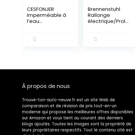
CESFONJER
Brennenstuhl
Imperméable à
Rallonge
l’eau
électrique/Prolo
Connecteur,
ngateur
Électrique Prise
électrique
Mâle et Femelle,
Solutions
AWG
Outdoor pour
Connecteur
Camping-Cars,
étanche
caravanes,
électrique pour
Bateaux,
Moto Scooter
commerces
Auto Truck
ambulants (15m
Marine Fil
H07RN-F 3G1,5,
À propos de nous
Harnais Sockets
en extérieur),
(3 Pin × 10
fabriquée en
Ensembles)
France
Trouve-ton-auto-neuve.fr est un site Web de
comparaison et de révision de prix tout-en-un
moderne qui propose les meilleures offres disponibles
sur Amazon et vous tient au courant des derniers
blogs ajoutés. Toutes les images sont la propriété de
leurs propriétaires respectifs. Tout le contenu cité est