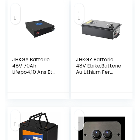
JHKGY Batterie
JHKGY Batterie
48V 70Ah
48V Ebike,Batterie
Lifepo4,10 Ans Et
Au Lithium Fer
Plus À Vie,Batterie
Phosphate
Rechargeable Au
9AH,avec
Lithium Fer
Chargeur 5A,pour
Phosphate À
Voiture Électrique,
Décharge
Voiture Électrique
Profonde,pour La
À Trois Roues,
Batterie De
Voiture À Basse
Stockage
Vitesse À Quatre
D’énergie Solaire
Roues
De Chariot De Golf