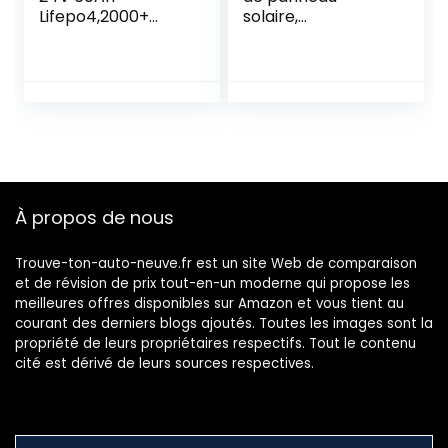
Lifepo4,2000+
solaire,
Batterie Au Lithium
équipement de
Fer Phosphate À
ventilation
Décharge
extérieure à
Profonde,Batterie
double extracteur
Rechargeable Au
d’air 10W 800MA
Phosphate De
mini panneau
Fer,pour Solar RV
solaire pour serres
Golf Cart Camper
de camping-car,
Marine
hangars, maisons
À propos de nous
pour animaux
Trouve-ton-auto-neuve.fr est un site Web de comparaison
et de révision de prix tout-en-un moderne qui propose les
meilleures offres disponibles sur Amazon et vous tient au
courant des derniers blogs ajoutés. Toutes les images sont la
propriété de leurs propriétaires respectifs. Tout le contenu
cité est dérivé de leurs sources respectives.