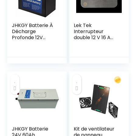
EV RV
JHKGY Batterie À
Lek Tek
Décharge
Interrupteur
Profonde 12V
double 12 V 16 A
100Ah
pour camping-car
Lifepo4,Batterie
Renault Master
Rechargeable Au
Lithium Fer
Phosphate,Plus De
2000 Cycles De
Batterie pour
Camping-Car,
Camping, Maison
Solaire, Bateau,
Etc.
JHKGY Batterie
Kit de ventilateur
24V 60Ah
de panneau