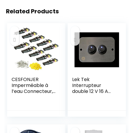
Related Products
CESFONJER
Lek Tek
Imperméable à
Interrupteur
l’eau Connecteur,
double 12 V 16 A
Électrique Prise
pour camping-car
Mâle et Femelle,
Renault Master
AWG Connecteur
étanche
électrique pour
Moto Scooter Auto
Truck Marine Fil