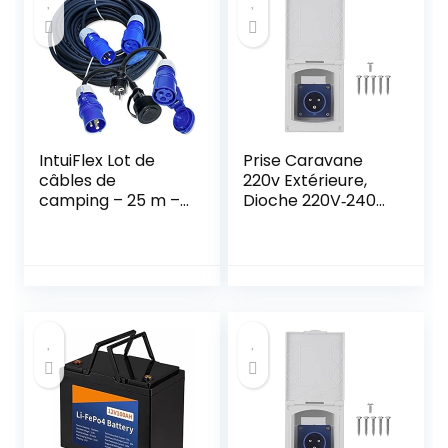
Harnais Sockets (3
Pin × 10
Ensembles)
IntuiFlex Lot de
Prise Caravane
câbles de
220v Extérieure,
camping – 25 m –
Dioche 220V‑240V
Rallonge en
16A Prise de
caoutchouc –
Courant étanche
Câble
Externe 3Pin Flush
d’alimentation – 2
Femelle Prise de
adaptateurs CEE
Courant pour RV
230 V – H07RN-F
Camping-Car
3G2,5 – IP44 – 3 x
Remorque
2,5 mm – 230 V 16
Caravane
A – IP44 – Fiche
Schuko vers prise