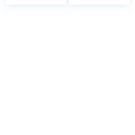
Électrique, Voiture
Efficacité 48V
Électrique À Trois
40Ah,pour Les
Roues, Voiture À
Campeurs en VR
Basse Vitesse À
Caravanes Bateau
Quatre Roues
Et Énergie Éolienne
Solaire
Alimentation
d’urgence