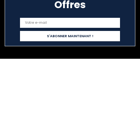
Offres
Liens rapides
Home
Tout acheter
Blogs
Nos boutiques en ligne
Publicité
Déclarations