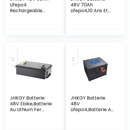
Lifepo4
48V 70Ah
Rechargeable
Lifepo4,10 Ans Et
Battery,Batterie Au
Plus À Vie,Batterie
Lithium Fer
Rechargeable Au
Phosphate De
Lithium Fer
Stockage D’énergie
Phosphate À
Domestique De
Décharge
Type Armoire,avec
Profonde,pour La
Fonction De
Batterie De
Communication
Stockage D’énergie
CAN/RS485/WIFI/4
Solaire De Chariot
G/Bluetooth
De Golf EV RV
JHKGY Batterie
JHKGY Batterie
48V Ebike,Batterie
48V
Au Lithium Fer
Lifepo4,Batterie Au
Phosphate
Lithium Fer
9AH,avec Chargeur
Phosphate À Cycle
5A,pour Voiture
Profond À Haute