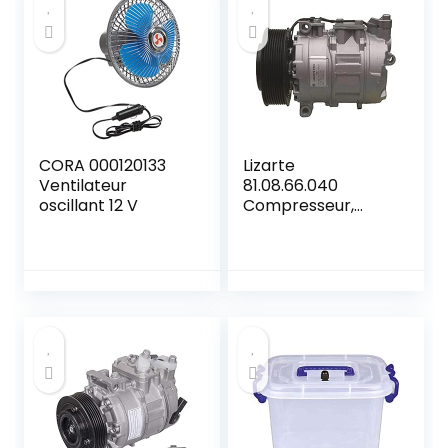
limitée quand il ne
serait pas
démarré + cadeau
bonus
CORA 000120133
Lizarte
Ventilateur
81.08.66.040
oscillant 12 V
Compresseur,
climatisation