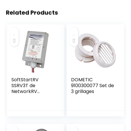
Related Products
SoftStartRV
DOMETIC
SSRV3T de
9100300077 Set de
NetworkRV
3 grillages
permet à un
climatiseur RV de
démarrer et
fonctionner sur un
petit générateur
ou une puissance