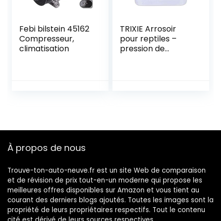
Febi bilstein 45162
TRIXIE Arrosoir
Compresseur,
pour reptiles –
climatisation
pression de
pompage réglable
en continu –
système basse
tension – capacité
6,5 l – 76308
À propos de nous
Trouve-ton-auto-neuve.fr est un site Web de comparaison
et de révision de prix tout-en-un moderne qui propose les
meilleures offres disponibles sur Amazon et vous tient au
courant des derniers blogs ajoutés. Toutes les images sont la
propriété de leurs propriétaires respectifs. Tout le contenu
cité est dérivé de leurs sources respectives.