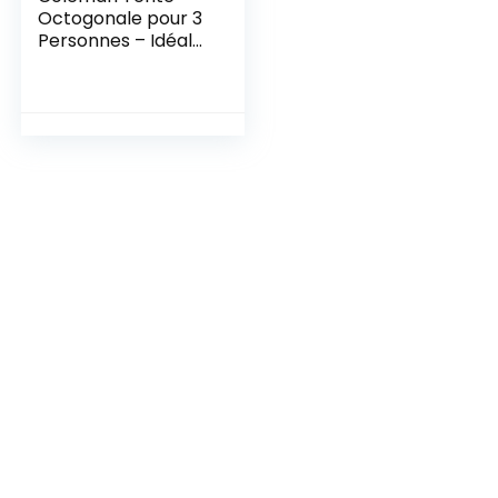
Octogonale pour 3
Personnes – Idéale
pour Le Camping
dans Le Jardin,
Dôme Étanche
avec Tapis de Sol
Cousu