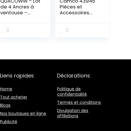
QUACOWW – Lot
Camco 43945
de 4 Ancres à
Pièces et
ventouse –
Accessoires
Crochet de
pour Camping-
fixation pour
Car Pelle à
voiture, bâche
Poussière
de camping –
Accessoires à
ventouse –
Crochet
multifonctionnel
à ventouse
Liens rapides
Déclarations
Home
Politique de
confidentialité
Tout acheter
Termes et conditions
Blogs
Divulgation des
Nos boutiques en ligne
affiliations
Publicité