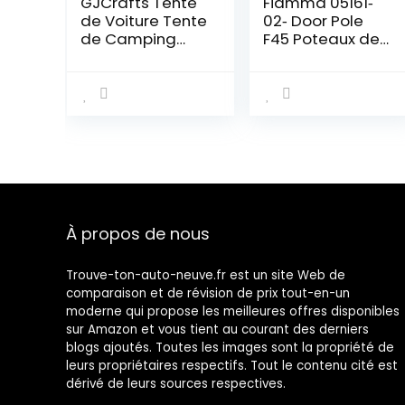
GJCrafts Tente
Fiamma 05161‐
de Voiture Tente
02‐ Door Pole
de Camping
F45 Poteaux de
auvent Auvent
Soutien
d’extension
arrière/latéral
de Voiture Léger
290 * 200 *
200cm avec
Sac de
Rangement
Tente Anti-
moustiques et
À propos de nous
crème Solaire
pour SUV/RV/Bus
Trouve-ton-auto-neuve.fr est un site Web de
comparaison et de révision de prix tout-en-un
moderne qui propose les meilleures offres disponibles
sur Amazon et vous tient au courant des derniers
blogs ajoutés. Toutes les images sont la propriété de
leurs propriétaires respectifs. Tout le contenu cité est
dérivé de leurs sources respectives.