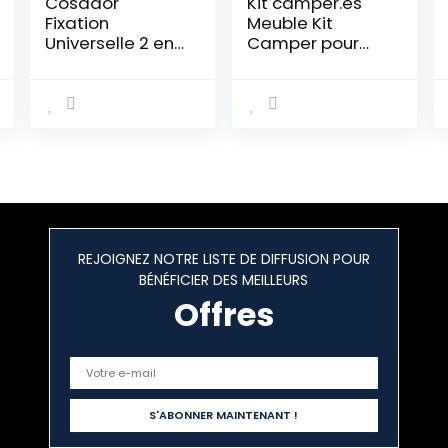
Cosador
Kit camper.es
Fixation
Meuble Kit
Universelle 2 en 1
Camper pour
pour auvent –
Rifter
Ventouse
puissante et
ancrage au Sol
– Accessoire de
Camping
Professionnel –
Accessoire de
Camping-Car
REJOIGNEZ NOTRE LISTE DE DIFFUSION POUR
BÉNÉFICIER DES MEILLEURS
Offres