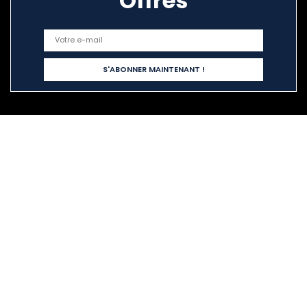
Offres
Liens rapides
Home
Tout acheter
Blogs
Nos boutiques en ligne
Publicité
Déclarations