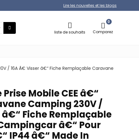
Lire les nouvelles et les blogs
0
Comparez
liste de souhaits
0V / 16A Ã€ Visser â€“ Fiche Remplaçable Caravane
 Prise Mobile CEE â€“
avane Camping 230V /
r â€“ Fiche Remplaçable
 Campingcar â€“ Pour
€“ IP44 â€“ Made In