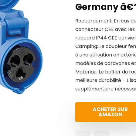
Germany â€“ 
Raccordement: En cas de r
connecteur CEE avec les v
raccord IP44 CEE convient
Camping: Le coupleur fem
à une utilisation en extér
modèles de caravanes e
Matériau: Le boîtier du r
meilleure durabilité – L’i
supplémentaire nécessai
ACHETER SUR
AMAZON