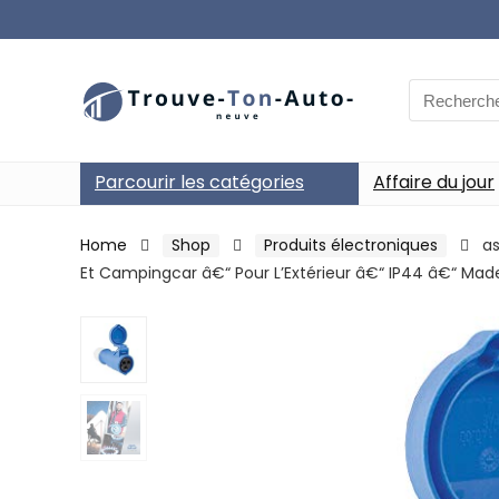
Search
for:
Parcourir les catégories
Affaire du jour
Home
Shop
Produits électroniques
a
Et Campingcar â€“ Pour L’Extérieur â€“ IP44 â€“ Mad