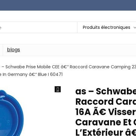
Produits électroniques
blogs
s – Schwabe Prise Mobile CEE â€“ Raccord Caravane Camping 23
e In Germany â€“ Blue I 60471
as – Schwabe
Raccord Car
16A Ã€ Visse
Caravane Et
L’Extérieur â