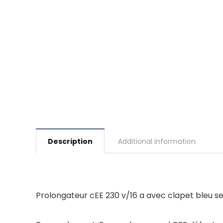
Description
Additional information
Prolongateur cEE 230 v/16 a avec clapet bleu 