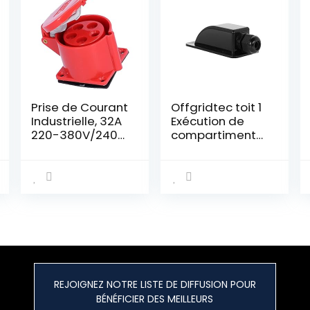
Prise de Courant
Offgridtec toit 1
Industrielle, 32A
Exécution de
220-380V/240-
compartiment
415V, Prise
noir pour
Femelle
camping-car
Industrielle et
caravane,
Prise Mâle
bateau, solaire
Industrielle 5
Passe-câble
Broches 3-
ABS, 1 pièce,
Phase, Étanche,
006425
Installation
Dissimulée, pour
Industrie
REJOIGNEZ NOTRE LISTE DE DIFFUSION POUR
BÉNÉFICIER DES MEILLEURS