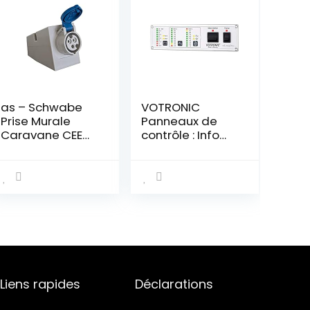
as – Schwabe
VOTRONIC
Prise Murale
Panneaux de
Caravane CEE
contrôle : Info
230V / 16A
Panel Pro
Clapet de
Protection Prise
3 Pôles
Caravanes et
CampingCars
Pour l’Extérieur
IP44 Made in
Germany Blanc I
60472
Liens rapides
Déclarations