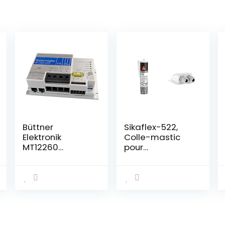
Büttner
Sikaflex-522,
Elektronik
Colle-mastic
MT12260
pour
capteur de
jointoiement de
température
caravanes et
camping-cars,
Blanc, 300ml &
Offgridtec
Passe-toit 2
entrées pour