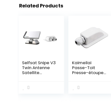
Related Products
Selfsat Snipe V3
Kaimeilai
Twin Antenne
Passe-Toit
Satellite
Presse-étoupe
entièrement
D’entrée de
Automatique &
Câble Simple,
Offgridtec
Solaire Passe-
006420 Passe-
câble ABS,
Toit 2 entrées
Boîtier de Câble
pour Camping-
de Panneau
Car, Caravane
Solar, Toit