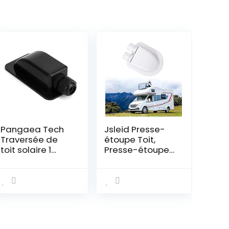
Pangaea Tech
Jsleid Presse-
Traversée de
étoupe Toit,
toit solaire 1
Presse-étoupe
compartiment
D’entrée Solaire,
noir pour
Presse-étoupe
camping-car,
Double Entrée,
bateau et
Presse-étoupe
caravane –
Solaire Abs,
Passe-câble
Double Entrée
étanche pour
Câble Toit,