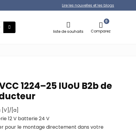
Lire les nouvelles et les blogs
0
Comparez
liste de souhaits
 VCC 1224–25 IUoU B2b de
sducteur
 [V]/[a]
erie 12 V batterie 24 V
er pour le montage directement dans votre