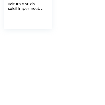
voiture Abri de
soleil Imperméable
Auvent de voiture
Tente de camping
avec tissu Oxford
enduit d’argent
210D Auvent de
voiture Bâche de
bâche réglable
pour SUV Minivan
79x118in (Vert)