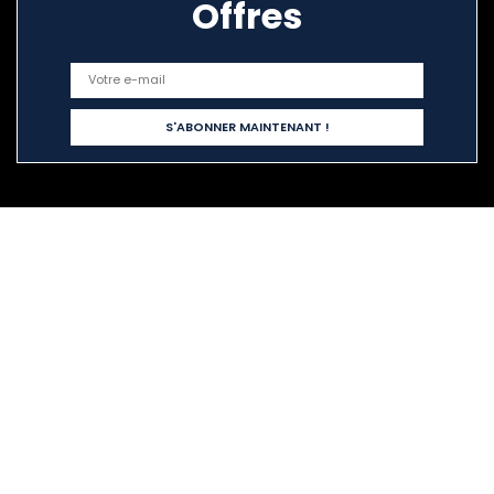
Offres
Liens rapides
Home
Tout acheter
Blogs
Nos boutiques en ligne
Publicité
Déclarations