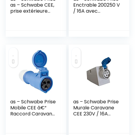
as – Schwabe CEE,
Enctrable 200250 V
prise extérieure
/ 16A avec
230V/32A avec
Couvercle à Clapet
connexions vissées,
Caravanes et
idéale pour une
CampingCars Prise
utilisation en
à 3 Pôles pour
extérieur, IP44,
l’Extérieur IP44
Fabriqué en
Made in Germany
Allemagne, bleu I
Blanc I 60480
6059
as – Schwabe Prise
as – Schwabe Prise
Mobile CEE â€“
Murale Caravane
Raccord Caravane
CEE 230V / 16A
Camping 230V /
Clapet de
16A Ã€ Visser â€“
Protection Prise 3
Fiche Remplaçable
Pôles Caravanes et