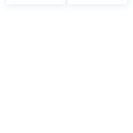
Caravane Et
CampingCars Pour
Campingcar â€“
l’Extérieur IP44
Pour L’Extérieur â€“
Made in Germany
IP44 â€“ Made In
Blanc I 60472
Germany â€“ Blue I
60471