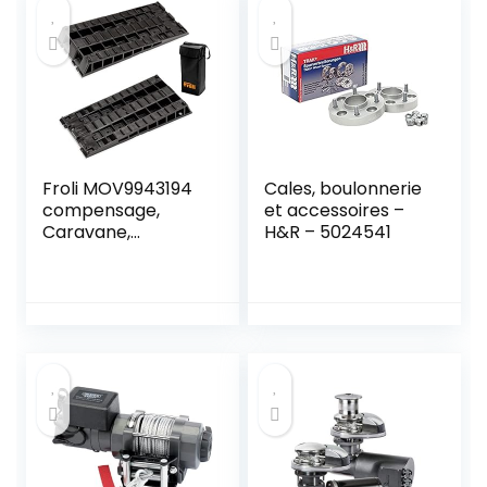
Froli MOV9943194
Cales, boulonnerie
compensage,
et accessoires –
Caravane,
H&R – 5024541
Camping-Car et
Campeur, 2 Cales
compactes, 1 Sac
de Transport
empilable, jusqu’à
3700 kg Unisex-
Adult, Noir, Taille
Unique