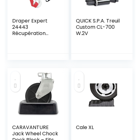
Draper Expert
QUICK S.P.A. Treuil
24443
Custom CL-700
Récupération
W.2V
Treuil 1814 Kg 12 V
CARAVANTURE
Cale XL
Jack Wheel Chock
Dock Block – Fits