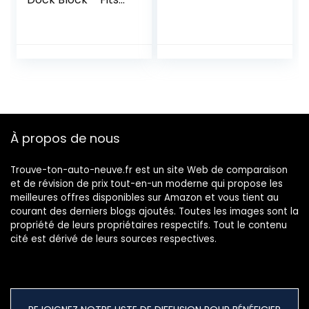
6″ Caster, Heavy
Duty Reinforced
Rubber Stabilizer
for Trailer, RV,
Boat, Camper, Jet
Ski – Secure,
Prevent Rolling,
Weather-
Resistant, High
À propos de nous
Grip Lock
Trouve-ton-auto-neuve.fr est un site Web de comparaison
et de révision de prix tout-en-un moderne qui propose les
meilleures offres disponibles sur Amazon et vous tient au
courant des derniers blogs ajoutés. Toutes les images sont la
propriété de leurs propriétaires respectifs. Tout le contenu
cité est dérivé de leurs sources respectives.