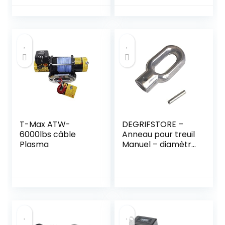
compactes, 1 Sac
de Transport
empilable, jusqu’à
3700 kg Unisex-
Adult, Noir, Taille
Unique
T-Max ATW-
DEGRIFSTORE –
6000lbs câble
Anneau pour treuil
Plasma
Manuel – diamètre
intérieur 12mm