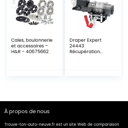
Cales, boulonnerie
Draper Expert
et accessoires –
24443
H&R – 40675662
Récupération
Treuil 1814 Kg 12 V
À propos de nous
Trouve-ton-auto-neuve.fr est un site Web de comparaison