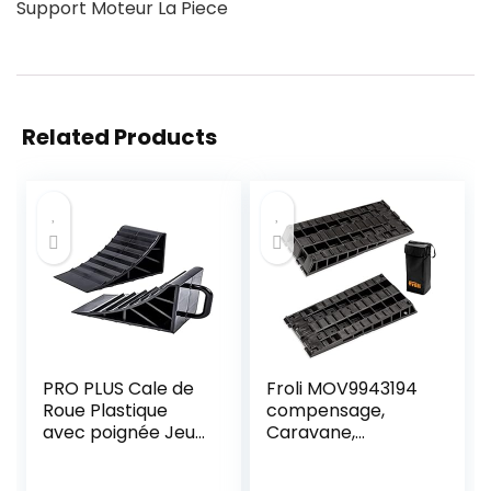
Support Moteur La Piece
Related Products
PRO PLUS Cale de
Froli MOV9943194
Roue Plastique
compensage,
avec poignée Jeu
Caravane,
de 2 pièces, Black
Camping-Car et
Campeur, 2 Cales