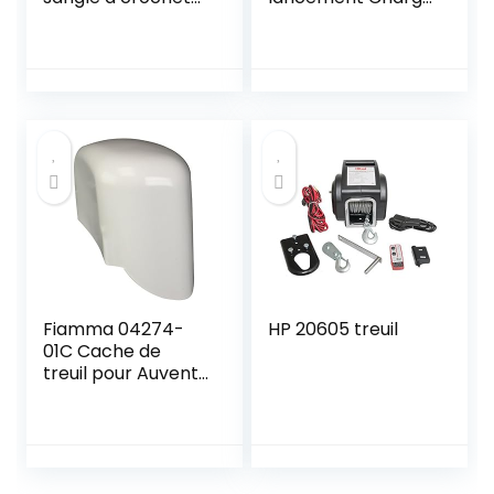
pour treuils
max. 3500 kg, 42 x
électriques
14 x 7,5 cm Pour
caravane/campin
g-car
Fiamma 04274-
HP 20605 treuil
01C Cache de
treuil pour Auvent
Polar F451 Droit,
Blanc