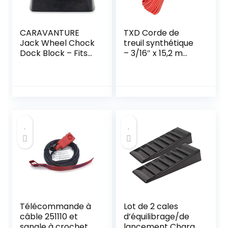
CARAVANTURE
TXD Corde de
Jack Wheel Chock
treuil synthétique
Dock Block – Fits
– 3/16″ x 15,2 m
6″ Caster, Heavy
3492,7 kg Corde
Duty Reinforced
de treuil avec
Rubber Stabilizer
gaine pour ATV
for Trailer, RV,
UTV SUV Jeep
Boat, Camper, Jet
Camion Bateau
Ski – Secure,
Ramsey Corde
Prevent Rolling,
synthétique
Weather-
Resistant, High
Grip Lock
Télécommande à
Lot de 2 cales
câble 251110 et
d’équilibrage/de
sangle à crochet
lancement Charge