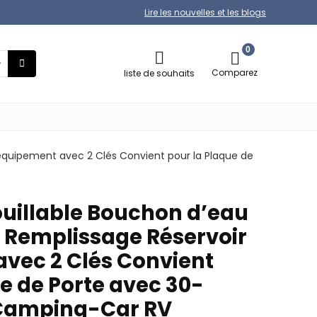
Lire les nouvelles et les blogs
0
Comparez
liste de souhaits
 équipement avec 2 Clés Convient pour la Plaque de
ouillable Bouchon d’eau
t Remplissage Réservoir
vec 2 Clés Convient
e de Porte avec 30-
Camping-Car RV