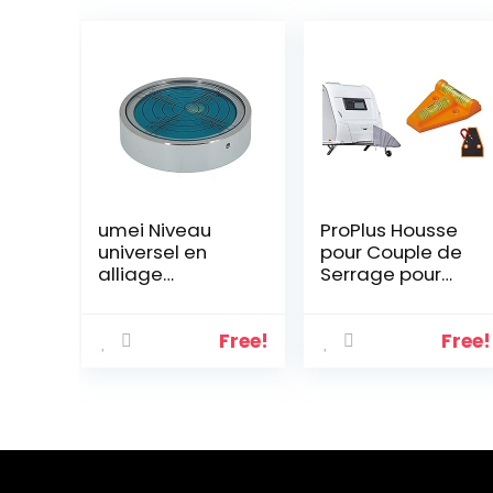
umei Niveau
ProPlus Housse
universel en
pour Couple de
alliage
Serrage pour
d’aluminium de
Caravane/Timo
haute précision
n et flèche
horizontal à
Promo 610306
Free!
Free!
bulles (40 x 10
Gris 20 x 215 x
mm) (bleu)
240 mm
Emballage &
341215 Niveau
Nivelette
Triangle avec