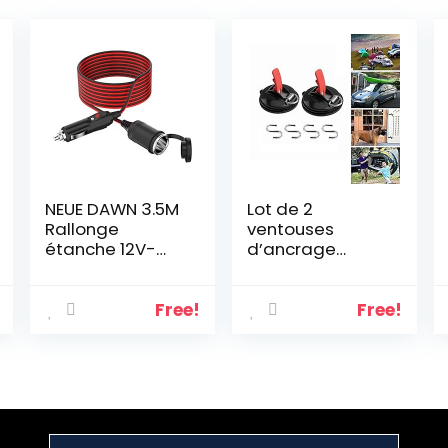
NEUE DAWN 3.5M
Lot de 2
Rallonge
ventouses
étanche 12V-
d’ancrage
24V Chargeur
robustes avec
de voiture
crochet de
allume cigare
fixation
Free!
Free!
prise 17 AWG
multifonction
avec Fusible 15A,
pour arrimage
DC Adaptateur
de bagages,
Câble
bâches, tentes,
D’extension
camping,
Alimentation
voiture, van,