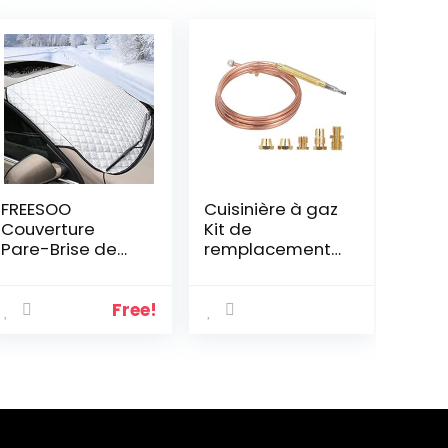
FREESOO
Cuisinière à gaz
Couverture
Kit de
Pare-Brise de
remplacement
Voiture Pare
universel pour
Soleil Neige
foyer à
Anti-Givre Pare-
thermocouple
Free!
Brise Avant Anti
Adaptateurs
UV Repliable
pour
Universelle de
accessoires de
Pare-Brise
travail manuel
Protection pour
Voiture