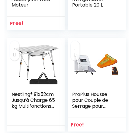
Moteur
Portable 20 L
Congélateur DC 12
V 24 V 230 V
Free!
Nestling® 91x52cm
ProPlus Housse
Jusqu’à Charge 65
pour Couple de
kg Multifonctions
Serrage pour
Table Pliante en
Caravane/Timon
Aluminium pour 4
et flèche Promo
Personnes-
610306 Gris 20 x
Free!
Hauteur Réglable
215 x 240 mm