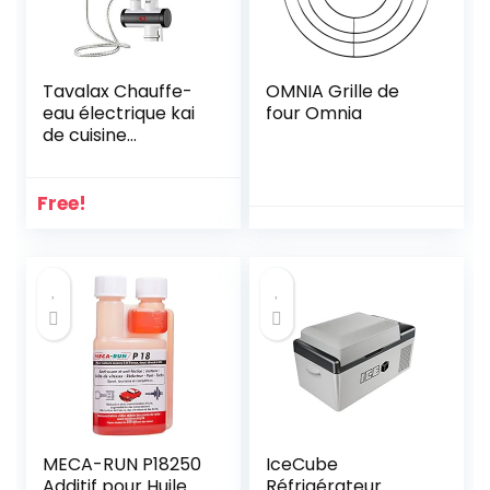
Tavalax Chauffe-
OMNIA Grille de
eau électrique kai
four Omnia
de cuisine
numérique de
chauffage
électrique Robinet
Free!
eau chaude et
froide à double
usage &
instantané (Avec
pomme de
douche)
MECA-RUN P18250
IceCube
Additif pour Huile
Réfrigérateur