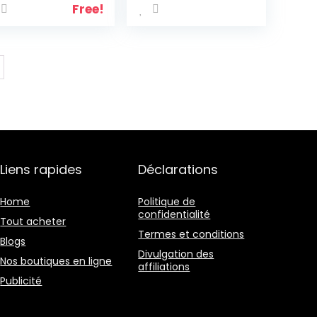
Aluminium pour 4
Free!
Personnes-
Hauteur Réglable
(Sac Zippé en
Deux Pièces)
Argent
Liens rapides
Déclarations
Home
Politique de
confidentialité
Tout acheter
Termes et conditions
Blogs
Divulgation des
Nos boutiques en ligne
affiliations
Publicité