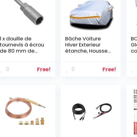
1 x douille de
Bâche Voiture
BO
tournevis à écrou
Hiver Exterieur
Gl
de 80 mm de
étanche, Housse
co
longueur 1/4 po
de Protection
Ré
de tige
Voiture Universel
Vo
hexagonale pour
Anti Grele avec
12
Free!
Free!
perceuses, écrou
Fermeture éclair,
24
et adaptateur de
450*175*122cm
vo
douille à chocs (6
ba
mm)
-2
Co
l’