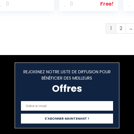
fixation
Free!
multifonction
pour arrimage de
bagages, bâches,
tentes, camping,
1
2
→
voiture, van,
camion, bateau
REJOIGNEZ NOTRE LISTE DE DIFFUSION POUR
BÉNÉFICIER DES MEILLEURS
Offres