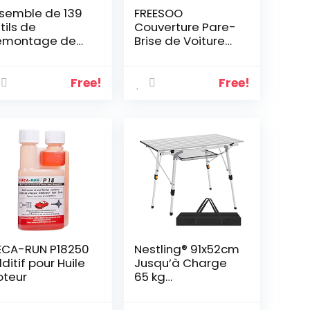
semble de 139
FREESOO
tils de
Couverture Pare-
émontage de
Brise de Voiture
rnitures, de
Pare Soleil Neige
nneaux de
Anti-Givre Pare-
rtes de voiture
Brise Avant Anti
Free!
Free!
ec broches de
UV Repliable
tenue,
Universelle de
semble à pince
Pare-Brise
 extracteur
Protection pour
attaches
Voiture
147CM*100CM
CA-RUN P18250
Nestling® 91x52cm
ditif pour Huile
Jusqu’à Charge
teur
65 kg
Multifonctions
Table Pliante en