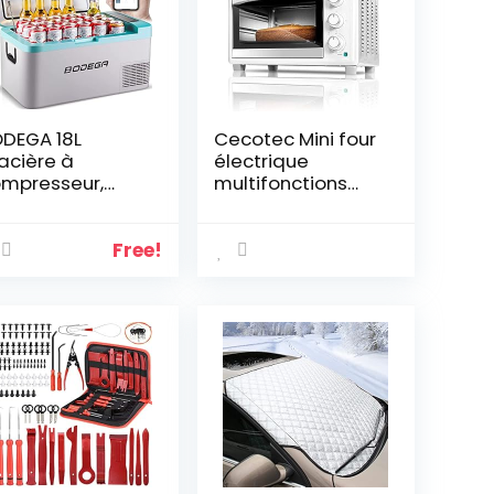
DEGA 18L
Cecotec Mini four
acière à
électrique
mpresseur,
multifonctions
frigérateur de
Bake&Toast 590.
iture Portable,
Idéal pour les
 V/24V et 100-
pizzas. Possède
Free!
0 V pour
un éclairage
iture, camion,
intérieur. 23 litres
teau, camping,
de capacité et
0℃ à 20℃,
porte double
ntrôle de
vitrage. 1500 W.
application