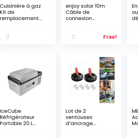
Cuisinière à gaz
enjoy solar 10m
En
Kit de
Câble de
ou
remplacement
connexion
d
universel pour
professionnel
ga
foyer à
6mm² Régulateur
pa
thermocouple
de charge solaire
po
Free!
Adaptateurs pour
vers panneau
Av
accessoires de
solaire
re
travail manuel
compatible MC-4
en
& Câble de
et
batterie solaire 6
d’
mm² 1,5 m avec
fusible œillets M8
30 A 1,5 m
IceCube
Lot de 2
ME
Réfrigérateur
ventouses
Ad
Portable 20 L
d’ancrage
Mo
Congélateur DC
robustes avec
12 V 24 V 230 V
crochet de