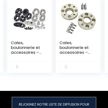
Cales,
Cales,
boulonnerie et
boulonnerie et
accessoires –
accessoires –
H&R – 40675662
H&R – 6034650,
argenté
REJOIGNEZ NOTRE LISTE DE DIFFUSION POUR