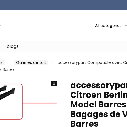
All categories
blogs
is
Galeries de toit
accessorypart Compatible avec Cit
2 Barres
accessorypa
Citroen Berli
Model Barres 
Bagages de V
Barres