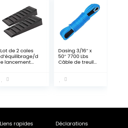
Lot de 2 cales
Dasing 3/16″ x
d’équilibrage/d
50″ 7700 Lbs
e lancement
Câble de treuil
Charge max.
synthétique
3500 kg, 42 x 14 x
avec housse de
7,5 cm Pour
protection pour
caravane/camp
ATV UTV (bleu)
ing-car
Liens rapides
Déclarations