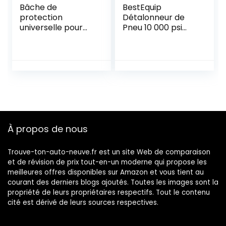
Bâche de
BestEquip
protection
Détalonneur de
universelle pour
Pneu 10 000 psi
timon de caravane
Bead Breaker
et caravane – Noir
Outils De Pneu
– 103 x 30 x 67 cm
Portable
Détalonneur
Hydraulique
Démonte Pneu
(Détalonneur de
Pneu)
À propos de nous
Trouve-ton-auto-neuve.fr est un site Web de comparaison
et de révision de prix tout-en-un moderne qui propose les
meilleures offres disponibles sur Amazon et vous tient au
courant des derniers blogs ajoutés. Toutes les images sont la
propriété de leurs propriétaires respectifs. Tout le contenu
cité est dérivé de leurs sources respectives.