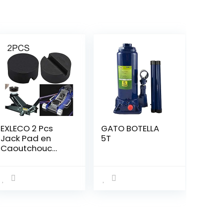
EXLECO 2 Pcs
GATO BOTELLA
Jack Pad en
5T
Caoutchouc
(100x45mm)
Tampon
caoutchouc Cric
Universal à
Fente Rail Cadre
Protecteur pour
Cric pour