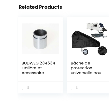
Related Products
BUDWEG 234534
Bâche de
Calibre et
protection
Accessoire
universelle pour
timon de
caravane et
caravane – Noir
– 103 x 30 x 67
cm