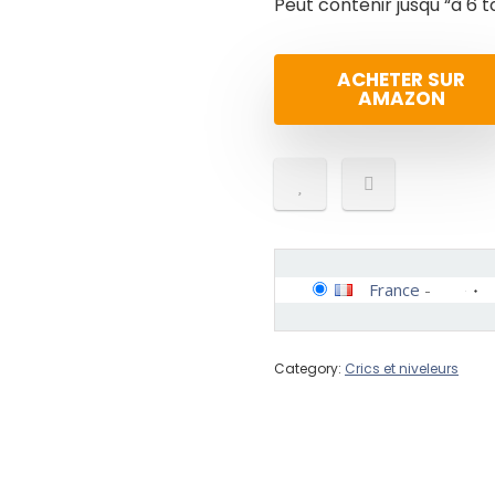
Peut contenir jusqu “à 6 
ACHETER SUR
AMAZON
France
-
Category:
Crics et niveleurs