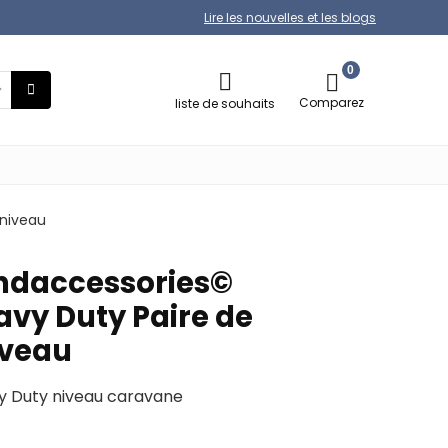
Lire les nouvelles et les blogs
0
Comparez
liste de souhaits
niveau
ndaccessories©
vy Duty Paire de
iveau
y Duty niveau caravane