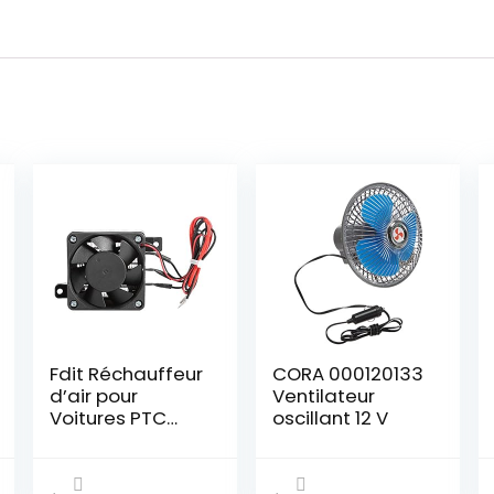
Fdit Réchauffeur
CORA 000120133
d’air pour
Ventilateur
Voitures PTC
oscillant 12 V
100W Économie
d’énergie 12V
pour Le