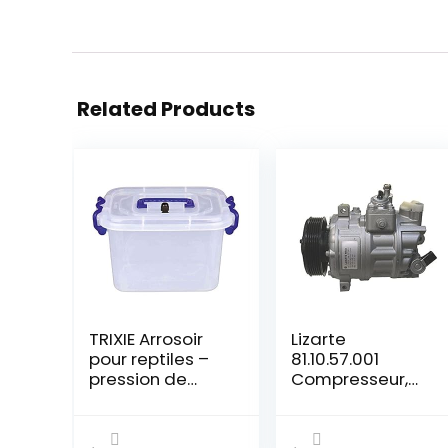
Related Products
TRIXIE Arrosoir
Lizarte
pour reptiles –
81.10.57.001
pression de
Compresseur,
pompage
climatisation
réglable en
continu –