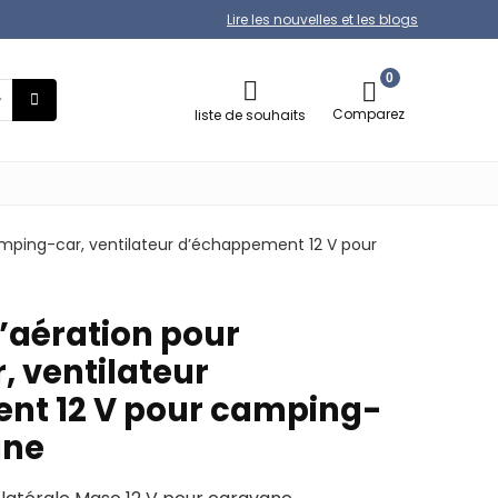
Lire les nouvelles et les blogs
0
Comparez
liste de souhaits
amping-car, ventilateur d’échappement 12 V pour
d’aération pour
 ventilateur
nt 12 V pour camping-
ane