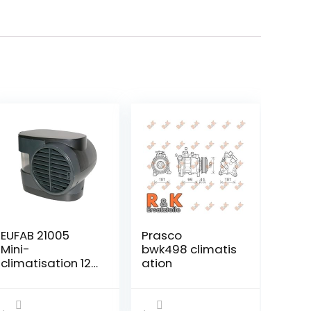
EUFAB 21005
Prasco
Mini-
bwk498 climatis
climatisation 12
ation
V/230 V