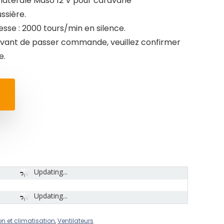
latérale Maso 12 V pour caravane
ssière.
tesse : 2000 tours/min en silence.
 : avant de passer commande, veuillez confirmer
e.
Updating...
Updating...
on et climatisation
,
Ventilateurs