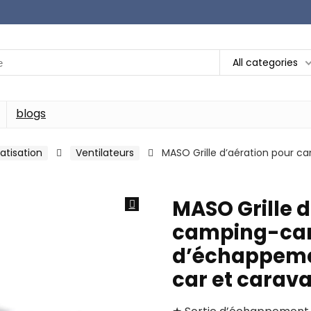
All categories
blogs
atisation
Ventilateurs
MASO Grille d’aération pour c
MASO Grille 
camping-car,
d’échappeme
car et carav