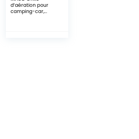
d’aération pour
camping-car,
ventilateur
d’échappement 12
V pour camping-
car et caravane