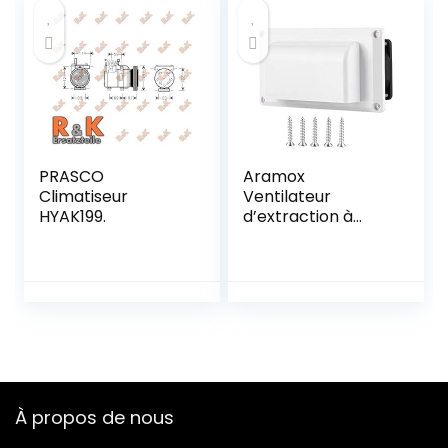
PRASCO
Aramox
Climatiseur
Ventilateur
HYAK199.
d’extraction à
ventilation latérale
12 V 25 W avec vis
de pour caravane
camping-car
remorqueur
bateau yacht
À propos de nous