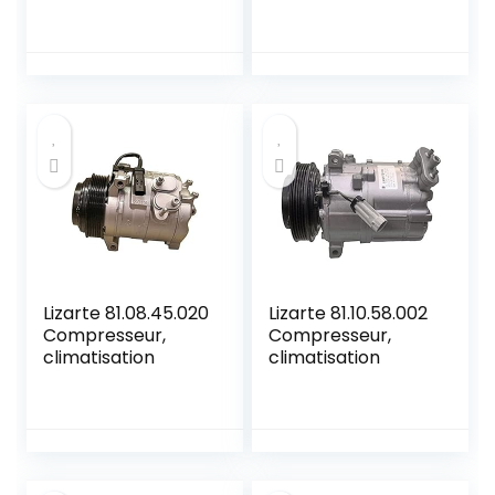
toit RV pour
camping-car,
d’extraction
réversible
camping-car avec
à 3 vitesses
Élévateur à
manivelle
électrique Ultra
silencieux
Lizarte 81.08.45.020
Lizarte 81.10.58.002
Compresseur,
Compresseur,
climatisation
climatisation