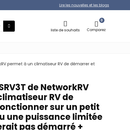
Lire les nouvelles et les blogs
0
Comparez
liste de souhaits
kRV permet à un climatiseur RV de démarrer et
SSRV3T de NetworkRV
climatiseur RV de
onctionner sur un petit
u une puissance limitée
erait pas démarré +