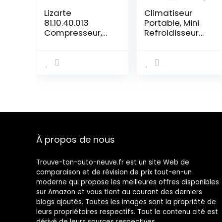
Lizarte
Climatiseur
81.10.40.013
Portable, Mini
Compresseur,
Refroidisseur
climatisation
D’air Portable
Ventilateur de
Climatisation
Personnel
Portable
Refroidisseur
Mobile Air
Humidificateur
Purificateur pour
Bureau
À propos de nous
Chambre 3
Vitesses,2/4h
Timer
Trouve-ton-auto-neuve.fr est un site Web de
comparaison et de révision de prix tout-en-un
moderne qui propose les meilleures offres disponibles
sur Amazon et vous tient au courant des derniers
blogs ajoutés. Toutes les images sont la propriété de
leurs propriétaires respectifs. Tout le contenu cité est
dérivé de leurs sources respectives.