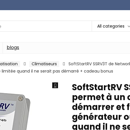
All categories
blogs
atisation
Climatiseurs
SoftStartRV SSRV3T de Networ
 limitée quand il ne serait pas démarré + cadeau bonus
SoftStartRV 
permet à un 
démarrer et f
générateur o
quand il ne s