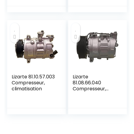
démarrer et
fonctionner sur un
petit générateur
ou une puissance
limitée quand il ne
serait pas
démarré + cadeau
bonus
Lizarte 81.10.57.003
Lizarte
Compresseur,
81.08.66.040
climatisation
Compresseur,
climatisation