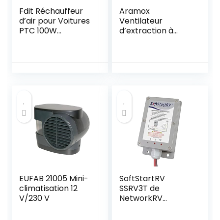
Fdit Réchauffeur
Aramox
d’air pour Voitures
Ventilateur
PTC 100W
d’extraction à
Économie
ventilation latérale
d’énergie 12V pour
12 V 25 W avec vis
Le Chauffage de
de pour caravane
Petites Voitures
camping-car
indépendant pour
remorqueur
appareils de
bateau yacht
Chauffage à
température
constante (12V
150W)
EUFAB 21005 Mini-
SoftStartRV
climatisation 12
SSRV3T de
V/230 V
NetworkRV
permet à un
climatiseur RV de