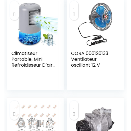
Climatiseur
CORA 000120133
Portable, Mini
Ventilateur
Refroidisseur D’air
oscillant 12 V
Portable
Ventilateur de
Climatisation
Personnel
Portable
Refroidisseur
Mobile Air
Humidificateur
Purificateur pour
Bureau Chambre 3
Vitesses,2/4h