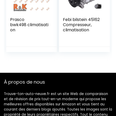
Timer
Prasco
Febi bilstein 45162
bwk498 climatisati
Compresseur,
on
climatisation
À propos de nous
Trouve-ton-auto-neuve.fr est un site Web de comparaison
et de révision de prix tout-en-un moderne qui propose les
meilleures offres disponibles sur Amazon et vous tient au
courant des derniers blogs ajoutés. Toutes les images sont la
propriété de leurs propriétaires respectifs. Tout le contenu