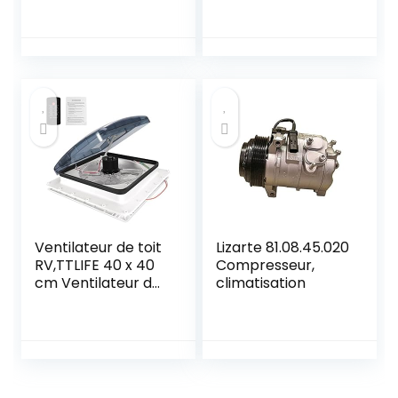
d’énergie 12V pour
Le Chauffage de
Petites Voitures
indépendant pour
appareils de
Chauffage à
température
constante (12V
150W)
Ventilateur de toit
Lizarte 81.08.45.020
RV,TTLIFE 40 x 40
Compresseur,
cm Ventilateur de
climatisation
toit RV pour
camping-car,
d’extraction
réversible
camping-car avec
à 3 vitesses