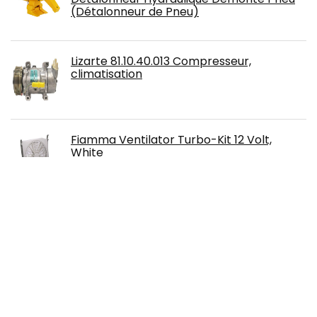
(Détalonneur de Pneu)
Lizarte 81.10.40.013 Compresseur,
climatisation
Fiamma Ventilator Turbo-Kit 12 Volt,
White
TITAN 10618916 Pièce et Accessoire pour
Camping Car Amarre, Noir dia. 3/8" x 15' -
10mm x 5mt
Free!
Sealey Yk30 F Presse hydraulique 30tonne