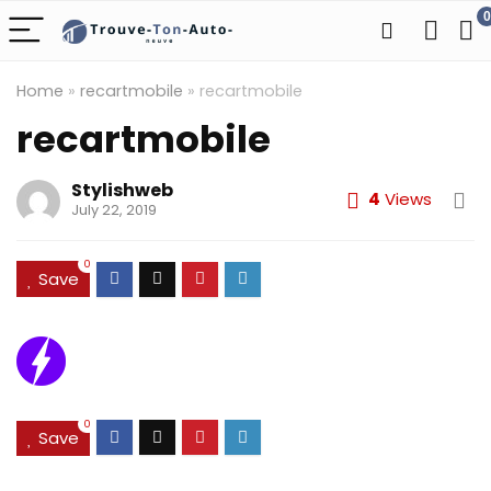
0
Home
»
recartmobile
»
recartmobile
recartmobile
Stylishweb
4
Views
July 22, 2019
0
Save
0
Save