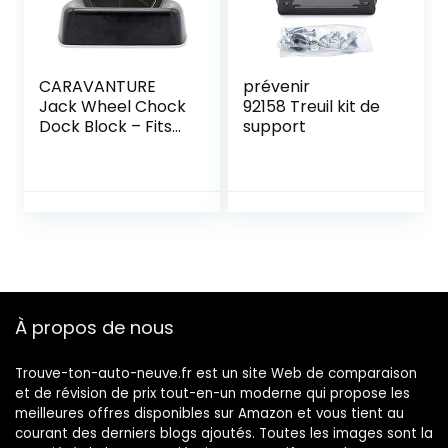
CARAVANTURE
prévenir
Jack Wheel Chock
92158 Treuil kit de
Dock Block – Fits
support
6″ Caster, Heavy
Duty Reinforced
Rubber Stabilizer
for Trailer, RV,
Boat, Camper, Jet
Ski – Secure,
Prevent Rolling,
Weather-
Resistant, High
À propos de nous
Grip Lock
Trouve-ton-auto-neuve.fr est un site Web de comparaison
et de révision de prix tout-en-un moderne qui propose les
meilleures offres disponibles sur Amazon et vous tient au
courant des derniers blogs ajoutés. Toutes les images sont la