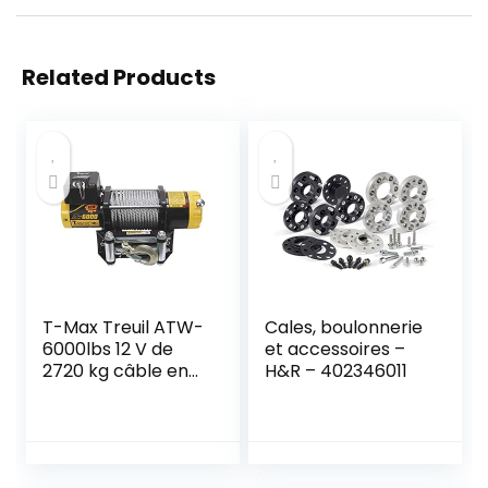
Related Products
T-Max Treuil ATW-
Cales, boulonnerie
6000lbs 12 V de
et accessoires –
2720 kg câble en
H&R – 402346011
Acier