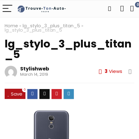
0
Home
»
lg_stylo_3_plus_titan_5
»
lg_stylo_3_plus_titan_5
lg_stylo_3_plus_titan
_5
Stylishweb
3
Views
March 14, 2019
0
Save