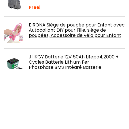
Free!
EIRONA Siège de poupée pour Enfant avec
Autocollant DIY pour Fille, siège de
poupées, Accessoire de vélo pour Enfant
JHKGY Batterie 12V 50Ah Lifepo4,2000 +
Cycles Batterie Lithium Fer
Phosphate,BMS Intégré Batterie
Rechargeable Au Lithium Fer
Phosphate,avec Chargeur De Batterie Au Lithium
12.6V 5A
MECA-RUN P18250 Additif pour Huile
Moteur
Free!