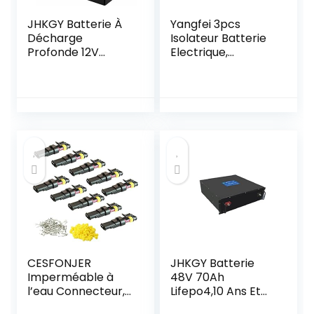
JHKGY Batterie À
Yangfei 3pcs
Décharge
Isolateur Batterie
Profonde 12V
Electrique,
100Ah
Interrupteurs De
Lifepo4,Batterie
Batterie Coupe
Rechargeable Au
Circuit De Voiture
Lithium Fer
Cosse Batterie
Phosphate,Plus De
Bornes Pour
2000 Cycles De
Déconnecter Le
Batterie pour
Terminal Universel
Camping-Car,
De Voiture, Bateau
Camping, Maison
Solaire, Bateau,
Etc.
CESFONJER
JHKGY Batterie
Imperméable à
48V 70Ah
l’eau Connecteur,
Lifepo4,10 Ans Et
Électrique Prise
Plus À Vie,Batterie