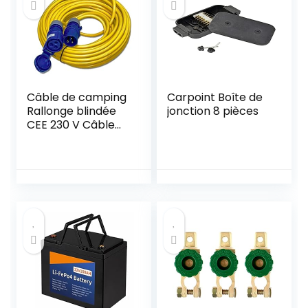
Câble de camping
Carpoint Boîte de
Rallonge blindée
jonction 8 pièces
CEE 230 V Câble
blindé 25 m K35
AT-N07V3V3-F
3G2,5 IP44 3 x 2,5
mm 230 V 16 A
IP44 Rallonge
blindée Jaune