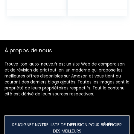
Mâle et Femelle,
Rechargeable Au
AWG Connecteur
Lithium Fer
étanche
Phosphate À
électrique pour
Décharge
Moto Scooter Auto
Profonde,pour La
Truck Marine Fil
Batterie De
Harnais Sockets (3
Stockage
Pin × 10
D’énergie Solaire
À propos de nous
Ensembles)
De Chariot De Golf
EV RV
Trouve-ton-auto-neuve.fr est un site Web de comparaison
et de révision de prix tout-en-un moderne qui propose les
meilleures offres disponibles sur Amazon et vous tient au
courant des derniers blogs ajoutés. Toutes les images sont la
propriété de leurs propriétaires respectifs. Tout le contenu
cité est dérivé de leurs sources respectives.
REJOIGNEZ NOTRE LISTE DE DIFFUSION POUR BÉNÉFICIER
DES MEILLEURS